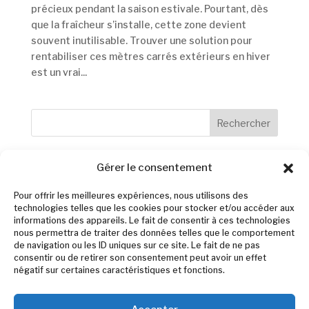
précieux pendant la saison estivale. Pourtant, dès
que la fraîcheur s’installe, cette zone devient
souvent inutilisable. Trouver une solution pour
rentabiliser ces mètres carrés extérieurs en hiver
est un vrai...
Rechercher
Recent Posts
Gérer le consentement
Achat de chapiteau pour camping en Bretagne
Pour offrir les meilleures expériences, nous utilisons des
technologies telles que les cookies pour stocker et/ou accéder aux
Location de mobilier evenementiel outdoor en
informations des appareils. Le fait de consentir à ces technologies
Provence
nous permettra de traiter des données telles que le comportement
de navigation ou les ID uniques sur ce site. Le fait de ne pas
Top 5 des Meilleurs Wedding Planners à Ibiza
consentir ou de retirer son consentement peut avoir un effet
négatif sur certaines caractéristiques et fonctions.
Privatisation de restaurant pour événement privé
Canicule et ombrage de jardin en Ile de France